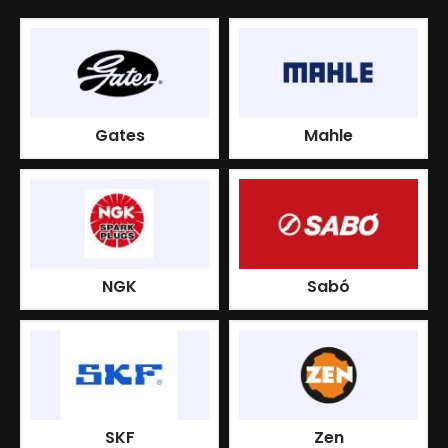
Gates
Mahle
NGK
Sabó
SKF
Zen